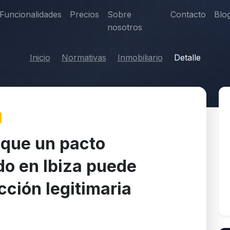
Funcionalidades
Precios
Sobre
Contacto
Blo
nosotros
Inicio
Normativas
Inmobiliario
Detalle
 que un pacto
do en Ibiza puede
ección legitimaria