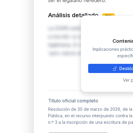
ser el legatario heredero.
Análisis detallado
PRO
La DGRN estima el recurso del notario
a inscribir un pacto sucesorio de leg
Conteni
legitimaria. El registrador exigía aplic
Implicaciones práct
'pars valoris bonorum' con afección 
específi
Desblo
Ver p
Título oficial completo
Resolución de 30 de marzo de 2026, de la 
Pública, en el recurso interpuesto contra l
n.º 3 a la inscripción de una escritura de 