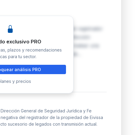
 de Eivissa contra la negativa del registrador
ados con transmisión actual sin afección
do exclusivo PRO
ar el art. 15 LH por ser la legítima balear una
icas, plazos y recomendaciones
real sobre todos los bienes heredi…
cas para tu sector.
quear análisis PRO
lanes y precios
Dirección General de Seguridad Jurídica y Fe
a negativa del registrador de la propiedad de Eivissa
pacto sucesorio de legados con transmisión actual.