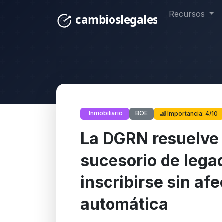
Recursos
BOE
Inmobiliario
Importancia: 4/10
La DGRN resuelve
sucesorio de lega
inscribirse sin af
automática