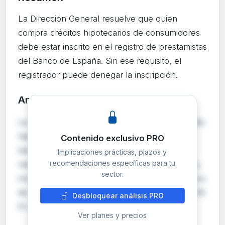
La Dirección General resuelve que quien
compra créditos hipotecarios de consumidores
debe estar inscrito en el registro de prestamistas
del Banco de España. Sin ese requisito, el
registrador puede denegar la inscripción.
Análisis detallado
PRO
La DGSJFP confirma que la cesión de un crédito
hipotecario sobre vivienda a una entidad no
Contenido exclusivo PRO
bancaria exige que el cesionario cumpla los
Implicaciones prácticas, plazos y
recomendaciones específicas para tu
mismos requisitos que un prestamista originario,
sector.
incluyendo la inscripción en el registro del Banco
de España previsto en el art. 42 de la Ley 5/2019.
Desbloquear análisis PRO
El registrador de Barcelona denegó…
Ver planes y precios