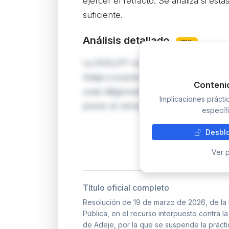
ejercer el retracto. Se analiza si esta
suficiente.
Análisis detallado
PRO
La DGSJFP resuelve el recurso de Avi
Adeje a practicar una anotación prev
Conteni
unas diligencias preliminares para ex
Implicaciones práct
previo al retracto arrendaticio del ar
específi
Desblo
Ver p
Título oficial completo
Resolución de 19 de marzo de 2026, de la 
Pública, en el recurso interpuesto contra la
de Adeje, por la que se suspende la prácti