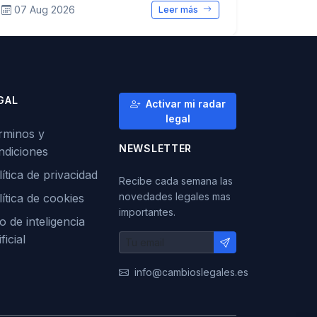
07 Aug 2026
Leer más
GAL
Activar mi radar
legal
rminos y
NEWSLETTER
ndiciones
ítica de privacidad
Recibe cada semana las
novedades legales mas
lítica de cookies
importantes.
o de inteligencia
ificial
info@cambioslegales.es