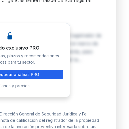
s diligencias tienen trascendencia registral
a Car SL contra la negativa del registrador de
entiva ordenada judicialmente en el marco de
do exclusivo PRO
hibición de escritura de compraventa, paso
icas, plazos y recomendaciones
t. 25 LAU. El registrador suspendió la…
cas para tu sector.
quear análisis PRO
lanes y precios
Dirección General de Seguridad Jurídica y Fe
 nota de calificación del registrador de la propiedad
ca de la anotación preventiva interesada sobre unas