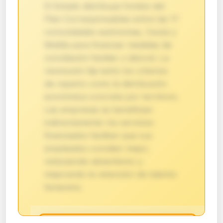
El Estado distribuye fondos del
Plan Corresponsables entre las 17
comunidades autónomas, Ceuta y
Melilla para financiar medidas de
conciliación familiar y laboral. La
resolución fija tanto los criterios
de reparto como la distribución
económica concreta por territorio.
Las empresas se benefician
indirectamente: los servicios
financiados facilitan que sus
empleados concilien mejor,
reduciendo absentismo y
mejorando la retención de talento
femenino.