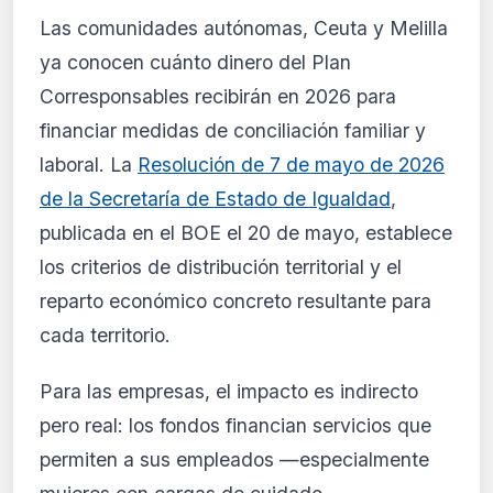
🔒
Las comunidades autónomas, Ceuta y Melilla
Análisis de impacto reservado
ya conocen cuánto dinero del Plan
para suscriptores
Corresponsables recibirán en 2026 para
El análisis detallado del impacto de esta
financiar medidas de conciliación familiar y
normativa está disponible con los planes
PRO y Business. Accede al contenido
laboral. La
Resolución de 7 de mayo de 2026
completo y recibe alertas personalizadas.
de la Secretaría de Estado de Igualdad
,
Ver planes
publicada en el BOE el 20 de mayo, establece
Crear mi cuenta
los criterios de distribución territorial y el
reparto económico concreto resultante para
Desde 9,99 €/mes · Cancela cuando quieras
cada territorio.
Para las empresas, el impacto es indirecto
pero real: los fondos financian servicios que
permiten a sus empleados —especialmente