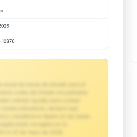
co
2026
-10876
 anual de becas de estudio para el
arios civiles del Estado encuadrados
den solicitar ayudas para costear
s niveles educativos, siempre que
cos y académicos fijados en las bases.
xigida están recogidos en la
OE el 20 de mayo de 2026.