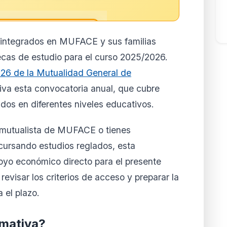
o integrados en MUFACE y sus familias
reservado para
cas de estudio para el curso 2025/2026.
ores
26 de la Mutualidad General de
to de esta normativa está
iva esta convocatoria anual, que cubre
 y Business. Accede al
lertas personalizadas.
dos en diferentes niveles educativos.
ar mi cuenta
do mutualista de MUFACE o tienes
la cuando quieras
 cursando estudios reglados, esta
yo económico directo para el presente
evisar los criterios de acceso y preparar la
el plazo.
rmativa?