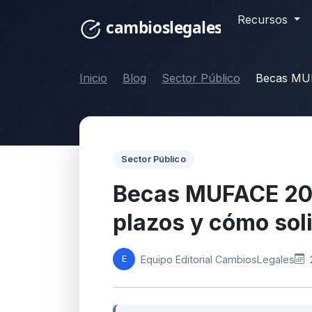
Recursos
Inicio
Blog
Sector Público
Becas MUFA
Sector Público
Becas MUFACE 202
plazos y cómo soli
Equipo Editorial CambiosLegales
E