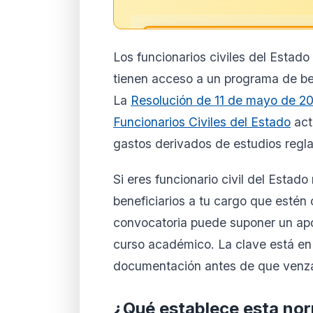
🔒
Los funcionarios civiles del Estad
Análisis de impacto 
tienen acceso a un programa de be
suscript
La
Resolución de 11 de mayo de 20
El análisis detallado del impac
Funcionarios Civiles del Estado
act
disponible con los planes PRO
contenido completo y recibe a
gastos derivados de estudios regla
Ver planes
Cre
Si eres funcionario civil del Esta
Desde 9,99 €/mes · Cance
beneficiarios a tu cargo que estén
convocatoria puede suponer un apo
curso académico. La clave está en r
documentación antes de que venza 
¿Qué establece esta no