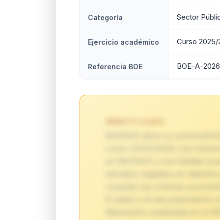
Sector Públi
Categoría
Curso 2025/
Ejercicio académico
BOE-A-2026
Referencia BOE
IMPACTO CLAVE:
MUFACE abre su convocatoria
curso 2025/2026. Los funcion
en MUFACE y sus familias pue
estudios reglados en distinto
cumplan los criterios económi
El plazo y la documentación e
Resolución publicada en el B