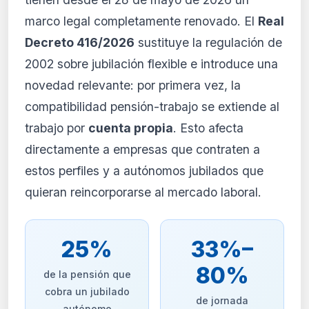
para suscriptores
marco legal completamente renovado. El
Real
El análisis detallado del impacto de esta
Decreto 416/2026
sustituye la regulación de
normativa está disponible con los planes
PRO y Business. Accede al contenido
2002 sobre jubilación flexible e introduce una
completo y recibe alertas personalizadas.
novedad relevante: por primera vez, la
Ver planes
compatibilidad pensión-trabajo se extiende al
Crear mi cuenta
trabajo por
cuenta propia
. Esto afecta
directamente a empresas que contraten a
Desde 9,99 €/mes · Cancela cuando quieras
estos perfiles y a autónomos jubilados que
quieran reincorporarse al mercado laboral.
25%
33%–
80%
de la pensión que
cobra un jubilado
de jornada
autónomo