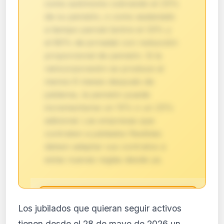
como autónomo cobrando el 25%
de su pensión, o como asalariado
a tiempo parcial (entre el 33% y
el 80% de jornada) con reducción
proporcional de pensión. Si la
reincorporación se produce al
menos 6 meses después de
jubilarse, la pensión puede
incrementarse un 15% o un 25%
adicional. Las empresas que
contraten a jubilados flexibles
deben adaptar sus contratos a
estas nuevas reglas desde ya.
🔒
Los jubilados que quieran seguir activos
Análisis de impacto reservado
tienen desde el 28 de mayo de 2026 un