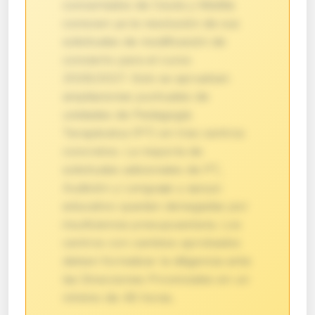
concertados de Ceuta y Melilla
conocen ya la resolución de sus
solicitudes de modificación de
concierto para el curso
2026/2027. Solo se aprueban
ampliaciones puntuales de
unidades de Pedagogía
Terapéutica (PT) en tres centros
concretos. La mayoría de
solicitudes adicionales de PT,
Audición y Lenguaje y apoyo
educativo quedan denegadas por
insuficiencia presupuestaria. Los
centros con cambios aprobados
deben formalizar la diligencia ante
las Direcciones Provinciales en un
mínimo de 48 horas.