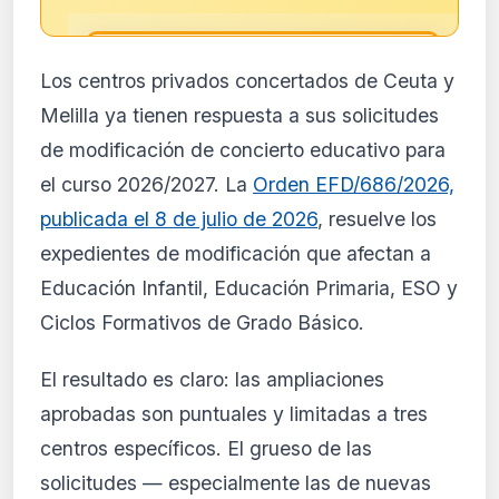
🔒
Los centros privados concertados de Ceuta y
Análisis de impacto reservado
Melilla ya tienen respuesta a sus solicitudes
para suscriptores
de modificación de concierto educativo para
El análisis detallado del impacto de esta
el curso 2026/2027. La
Orden EFD/686/2026,
normativa está disponible con los planes
PRO y Business. Accede al contenido
publicada el 8 de julio de 2026
, resuelve los
completo y recibe alertas personalizadas.
expedientes de modificación que afectan a
Ver planes
Educación Infantil, Educación Primaria, ESO y
Crear mi cuenta
Ciclos Formativos de Grado Básico.
Desde 9,99 €/mes · Cancela cuando quieras
El resultado es claro: las ampliaciones
aprobadas son puntuales y limitadas a tres
centros específicos. El grueso de las
solicitudes — especialmente las de nuevas