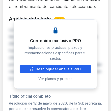
el nombramiento del candidato seleccionado.
Análisis detallado
PRO
La Subsecretaría resuelve la convocatoria de
libre designación convocada el 25 de marzo de
Contenido exclusivo PRO
2026, procediendo al nombramiento del
Implicaciones prácticas, plazos y
funcionario seleccionado para el puesto
recomendaciones específicas para tu
ofertado. La libre designación es un
sector.
procedimiento de provisión de puestos de trabajo
Desbloquear análisis PRO
reservados a funcionarios de carrera, basado en
la apreciación di…
Ver planes y precios
Título oficial completo
Resolución de 12 de mayo de 2026, de la Subsecretaría,
por la que se resuelve la convocatoria de libre