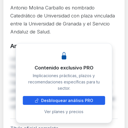
Antonio Molina Carballo es nombrado
Catedrático de Universidad con plaza vinculada
entre la Universidad de Granada y el Servicio
Andaluz de Salud.
Análisis detallado
PRO
La resolución conjunta de la Universidad de
Granada y el Servicio Andaluz de Salud
Contenido exclusivo PRO
formaliza el nombramiento de Antonio Molina
Implicaciones prácticas, plazos y
recomendaciones específicas para tu
Carballo como Catedrático de Universidad con
sector.
plaza vinculada. Este tipo de plazas vinculadas
permiten la integración de la actividad asistencial
Desbloquear análisis PRO
sanitaria con la docencia e investigación univer…
Ver planes y precios