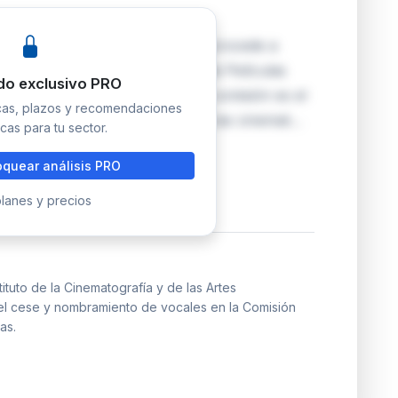
e las Artes Audiovisuales (ICAA) procede a
e la Comisión de Calificación de Películas
do exclusivo PRO
nombramiento de vocales. Esta comisión es el
icas, plazos y recomendaciones
lificaciones por edades a las obras cinemat…
cas para tu sector.
quear análisis PRO
lanes y precios
tuto de la Cinematografía y de las Artes
 el cese y nombramiento de vocales en la Comisión
as.