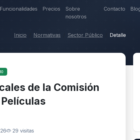
Funcionalidades
Precios
Sobre
Contacto
Blo
nosotros
Inicio
Normativas
Sector Público
Detalle
10
cales de la Comisión
 Películas
026
29 visitas