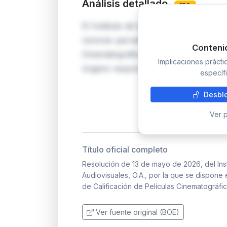
Análisis detallado
PRO
El Instituto de la Cinematografía y d
renovar parcialmente la composición d
Conteni
Cinematográficas mediante el cese y 
Implicaciones práct
órgano responsable de asignar las ca
específi
Desblo
Ver p
Título oficial completo
Resolución de 13 de mayo de 2026, del Insti
Audiovisuales, O.A., por la que se dispone
de Calificación de Películas Cinematográfic
Ver fuente original (BOE)