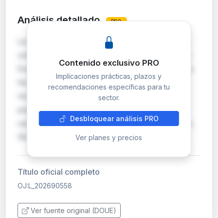
Análisis detallado
PRO
La referencia OJ:L_202690558 corresponde a
una publicación en el Diario Oficial de la Unión
Contenido exclusivo PRO
Europea (serie L), cuyo contenido completo no
Implicaciones prácticas, plazos y
ha podido ser analizado por falta de texto
recomendaciones específicas para tu
normativo accesible. Las disposiciones
sector.
publicadas en la serie L del DOUE tienen
Desbloquear análisis PRO
carácter vinculante para los Estados miembros.
Sin acceso a…
Ver planes y precios
Título oficial completo
OJ:L_202690558
Ver fuente original (DOUE)