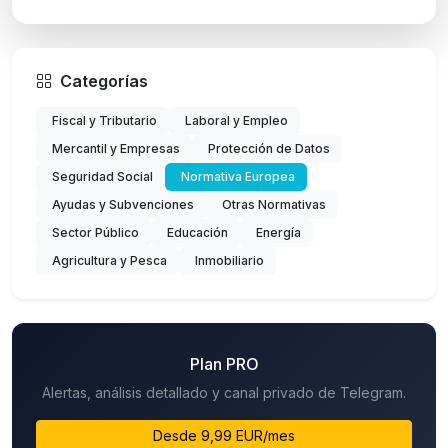
Categorías
Fiscal y Tributario
Laboral y Empleo
Mercantil y Empresas
Protección de Datos
Seguridad Social
Normativa Europea
Ayudas y Subvenciones
Otras Normativas
Sector Público
Educación
Energía
Agricultura y Pesca
Inmobiliario
Plan PRO
Alertas, análisis detallado y canal privado de Telegram.
Desde 9,99 EUR/mes