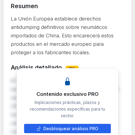
Resumen
La Unión Europea establece derechos
antidumping definitivos sobre neumáticos
importados de China. Esto encarecerá estos
productos en el mercado europeo para
proteger a los fabricantes locales.
Análisis detallado
PRO
El Reglamento de Ejecución (UE) 2026/1540
impone derechos antidumping definitivos sobre
Contenido exclusivo PRO
neumáticos nuevos de caucho originarios de
Implicaciones prácticas, plazos y
China, aplicables a los tipos utilizados en
recomendaciones específicas para tu
turismos, autobuses y camiones con índice de
sector.
carga igual o inferior a 121. Esta medida busca
Desbloquear análisis PRO
corregir el perjuicio causado a la industria