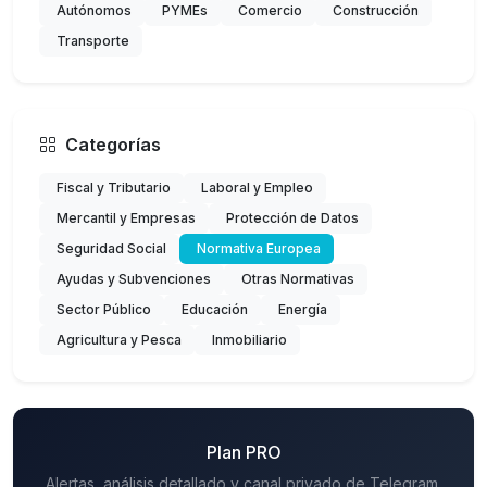
Autónomos
PYMEs
Comercio
Construcción
Transporte
Categorías
Fiscal y Tributario
Laboral y Empleo
Mercantil y Empresas
Protección de Datos
Seguridad Social
Normativa Europea
Ayudas y Subvenciones
Otras Normativas
Sector Público
Educación
Energía
Agricultura y Pesca
Inmobiliario
Plan PRO
Alertas, análisis detallado y canal privado de Telegram.