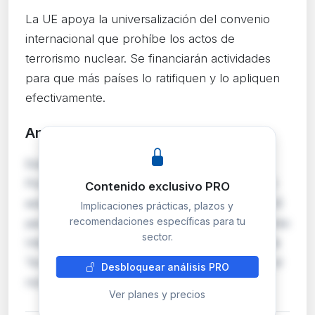
La UE apoya la universalización del convenio
internacional que prohíbe los actos de
terrorismo nuclear. Se financiarán actividades
para que más países lo ratifiquen y lo apliquen
efectivamente.
Análisis detallado
PRO
Esta Decisión del Consejo en el marco de la
Política Exterior y de Seguridad Común (PESC)
Contenido exclusivo PRO
establece el apoyo financiero y político de la UE
Implicaciones prácticas, plazos y
recomendaciones específicas para tu
para promover la adhesión universal al Convenio
sector.
Internacional para la Represión de los Actos de
Terrorismo Nuclear. La medida busca ampliar el
Desbloquear análisis PRO
número de Estados parte en el conveni…
Ver planes y precios