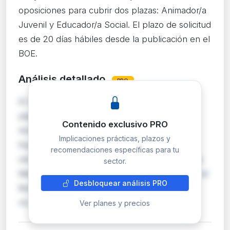
oposiciones para cubrir dos plazas: Animador/a
Juvenil y Educador/a Social. El plazo de solicitud
es de 20 días hábiles desde la publicación en el
BOE.
Análisis detallado
PRO
El Ayuntamiento de Guadalajara convoca dos
plazas por oposición en turno libre: una de
Contenido exclusivo PRO
Animador/a Juvenil (escala Administración
Implicaciones prácticas, plazos y
Especial, subescala Técnica, clase Auxiliar) y
recomendaciones específicas para tu
otra de Educador/a Social (misma escala, clase
sector.
Media). Las bases completas se publicaron en el
Desbloquear análisis PRO
Boletín Oficial de la Provincia de Guadalajara
nú…
Ver planes y precios