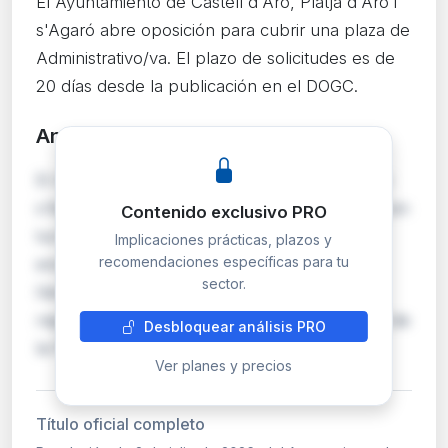
El Ayuntamiento de Castell d'Aro, Platja d'Aro i
s'Agaró abre oposición para cubrir una plaza de
Administrativo/va. El plazo de solicitudes es de
20 días desde la publicación en el DOGC.
Análisis detallado
PRO
El Ayuntamiento de Castell d'Aro, Platja d'Aro i
s'Agaró (Girona) convoca mediante oposición en
Contenido exclusivo PRO
turno libre una plaza de Administrativo/va,
Implicaciones prácticas, plazos y
recomendaciones específicas para tu
encuadrada en la escala de Administración
sector.
General, subescala Administrativa. Las bases
reguladoras se publicaron en el Boletín Oficial de
Desbloquear análisis PRO
la Provincia de Girona núm. 125, de 2 de j…
Ver planes y precios
Título oficial completo