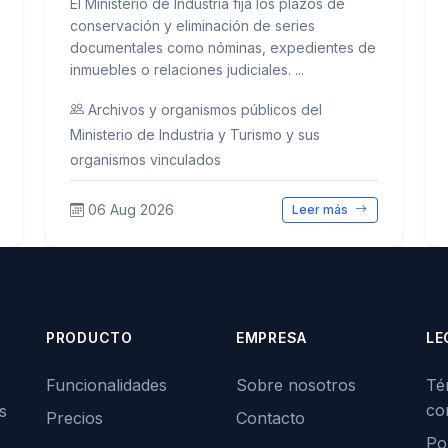
El Ministerio de Industria fija los plazos de
conservación y eliminación de series
documentales como nóminas, expedientes de
inmuebles o relaciones judiciales. ...
Archivos y organismos públicos del
Ministerio de Industria y Turismo y sus
organismos vinculados
06 Aug 2026
Leer más
PRODUCTO
EMPRESA
LE
Funcionalidades
Sobre nosotros
Té
co
s
Precios
Contacto
Pol