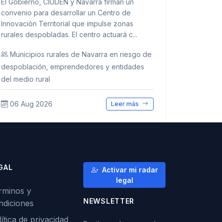
El Gobierno, CIUDEN y Navarra firman un
convenio para desarrollar un Centro de
Innovación Territorial que impulse zonas
rurales despobladas. El centro actuará c...
Municipios rurales de Navarra en riesgo de
despoblación, emprendedores y entidades
del medio rural
06 Aug 2026
Leer más
GAL
Activar mi radar
legal
rminos y
NEWSLETTER
ndiciones
ítica de privacidad