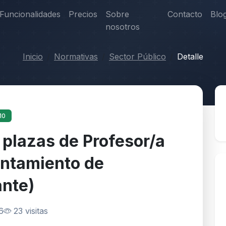
Funcionalidades
Precios
Sobre
Contacto
Blo
nosotros
Inicio
Normativas
Sector Público
Detalle
10
 plazas de Profesor/a
untamiento de
ante)
6
23 visitas