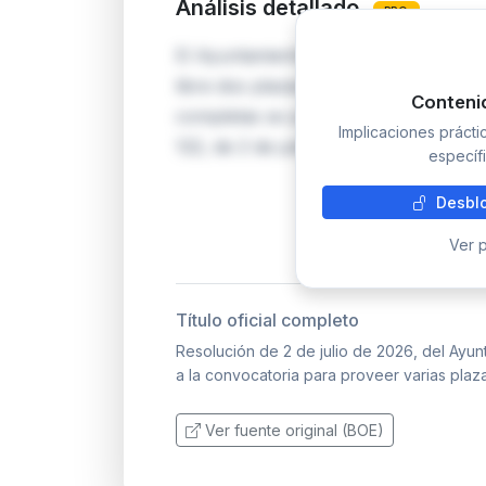
Análisis detallado
PRO
El Ayuntamiento de Xàbia/Jávea (Ali
libre dos plazas de Profesor/a de Pia
Conteni
completas se publicaron en el Boletín
Implicaciones práct
122, de 2 de julio de 2026. El plazo p
específi
Desblo
Ver p
Título oficial completo
Resolución de 2 de julio de 2026, del Ayun
a la convocatoria para proveer varias plaza
Ver fuente original (BOE)