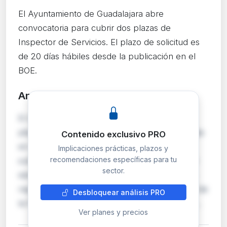
El Ayuntamiento de Guadalajara abre
convocatoria para cubrir dos plazas de
Inspector de Servicios. El plazo de solicitud es
de 20 días hábiles desde la publicación en el
BOE.
Análisis detallado
PRO
El Ayuntamiento de Guadalajara convoca dos
plazas de Inspectores de Servicios encuadradas
Contenido exclusivo PRO
en la escala de Administración Especial,
Implicaciones prácticas, plazos y
recomendaciones específicas para tu
subescala de Servicios Especiales, mediante el
sector.
sistema de concurso en turno libre. Las bases
reguladoras se publicaron en el Boletín Oficial de
Desbloquear análisis PRO
la Provincia de Guadalajara número 123, de 1 …
Ver planes y precios