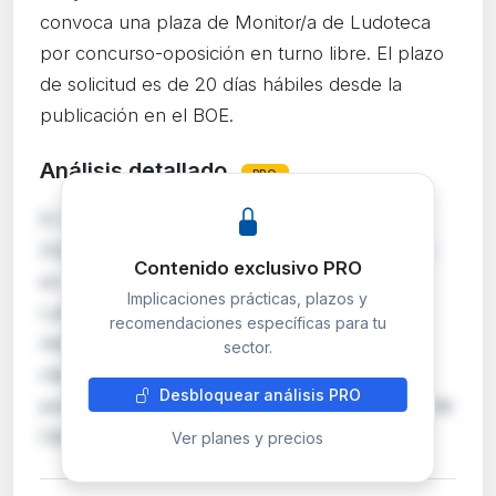
convoca una plaza de Monitor/a de Ludoteca
por concurso-oposición en turno libre. El plazo
de solicitud es de 20 días hábiles desde la
publicación en el BOE.
Análisis detallado
PRO
El Ayuntamiento de San Martín del Tesorillo
(Cádiz) convoca mediante concurso-oposición
Contenido exclusivo PRO
en turno libre una plaza de Monitor/a de
Implicaciones prácticas, plazos y
Ludoteca, encuadrada en la escala de
recomendaciones específicas para tu
Administración Especial, subescala Técnica y
sector.
clase Media. Las bases reguladoras se
Desbloquear análisis PRO
publicaron en el Boletín Oficial de la Provincia de
Cádiz núm. 102 del …
Ver planes y precios