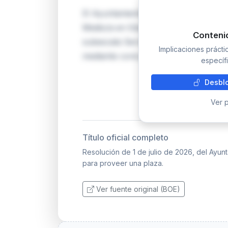
El Ayuntamiento de Segovia abre con
Medio/a en Educación Familiar, encua
Conteni
subescala Servicios Especiales, clase
Implicaciones práct
mediante concurso-oposición en turno
específi
Desblo
Ver p
Título oficial completo
Resolución de 1 de julio de 2026, del Ayun
para proveer una plaza.
Ver fuente original (BOE)