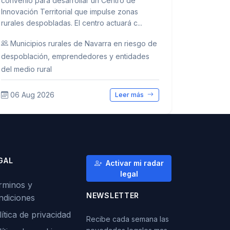
convenio para desarrollar un Centro de
Innovación Territorial que impulse zonas
rurales despobladas. El centro actuará c...
Municipios rurales de Navarra en riesgo de
despoblación, emprendedores y entidades
del medio rural
06 Aug 2026
Leer más
GAL
Activar mi radar
legal
rminos y
NEWSLETTER
ndiciones
ítica de privacidad
Recibe cada semana las