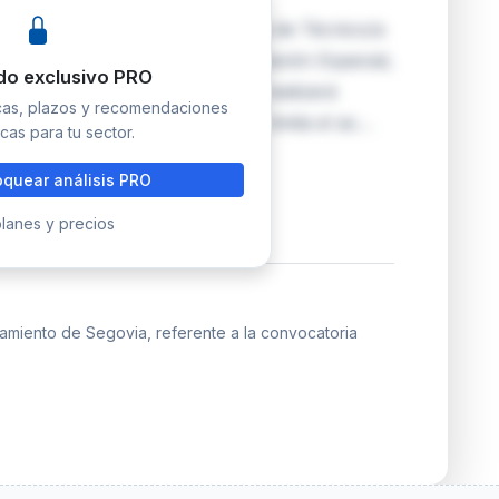
vocatoria para cubrir una plaza de Técnico/a
drada en la escala de Administración Especial,
do exclusivo PRO
 Media. El proceso selectivo se realizará
icas, plazos y recomendaciones
 de promoción interna, lo que limita el ac…
cas para tu sector.
quear análisis PRO
lanes y precios
tamiento de Segovia, referente a la convocatoria