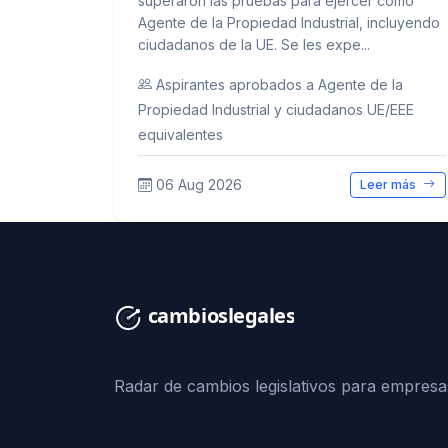
superaron las pruebas para ejercer como
Agente de la Propiedad Industrial, incluyendo
ciudadanos de la UE. Se les expe...
Aspirantes aprobados a Agente de la
Propiedad Industrial y ciudadanos UE/EEE
equivalentes
06 Aug 2026
Leer más
Radar de cambios legislativos para empresa