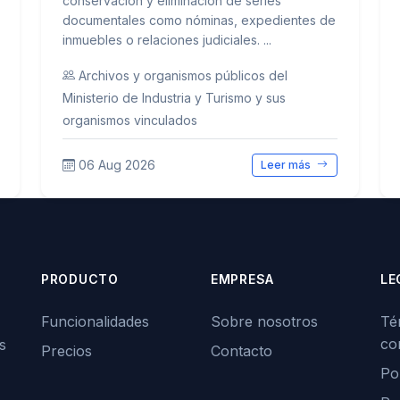
conservación y eliminación de series
documentales como nóminas, expedientes de
inmuebles o relaciones judiciales. ...
Archivos y organismos públicos del
Ministerio de Industria y Turismo y sus
organismos vinculados
06 Aug 2026
Leer más
PRODUCTO
EMPRESA
LE
Funcionalidades
Sobre nosotros
Té
co
s
Precios
Contacto
Pol