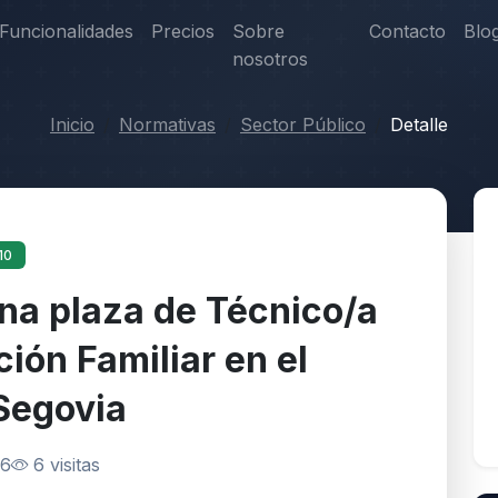
Funcionalidades
Precios
Sobre
Contacto
Blo
nosotros
Inicio
Normativas
Sector Público
Detalle
10
na plaza de Técnico/a
ión Familiar en el
Segovia
26
6 visitas