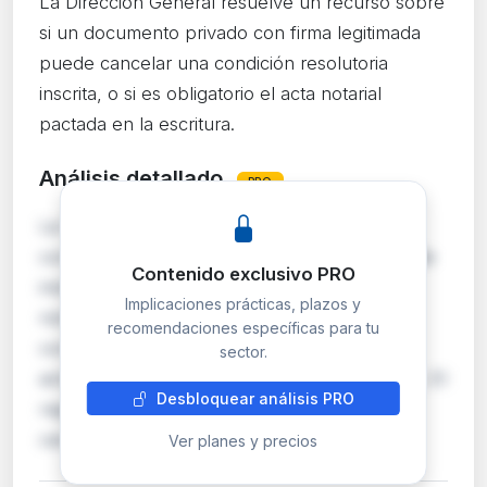
La Dirección General resuelve un recurso sobre
si un documento privado con firma legitimada
puede cancelar una condición resolutoria
inscrita, o si es obligatorio el acta notarial
pactada en la escritura.
Análisis detallado
PRO
La DGSJFP analiza si la cancelación de una
condición resolutoria puede realizarse mediante
Contenido exclusivo PRO
instancia privada con firma legitimada
Implicaciones prácticas, plazos y
notarialmente, cuando la escritura de
recomendaciones específicas para tu
compraventa original pactó expresamente el
sector.
acta notarial como mecanismo de cancelación. El
Desbloquear análisis PRO
registrador de Algeciras nº2 suspendió la
cancelación por tre…
Ver planes y precios