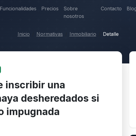
Funcionalidades
Precios
Sobre
Contacto
Blo
nosotros
Inicio
Normativas
Inmobiliario
Detalle
e inscribir una
haya desheredados si
do impugnada