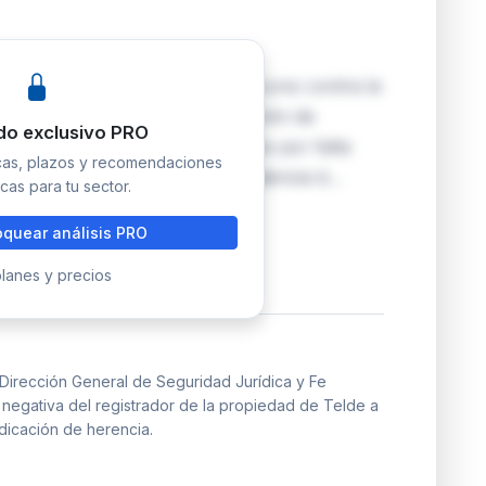
ídica y Fe Pública estima el recurso contra la
scribir una escritura de adjudicación de
do exclusivo PRO
esamente a su hija y a los nietos por falta
icas, plazos y recomendaciones
 el art. 853.2 CC según jurisprudencia d…
cas para tu sector.
quear análisis PRO
lanes y precios
Dirección General de Seguridad Jurídica y Fe
a negativa del registrador de la propiedad de Telde a
udicación de herencia.