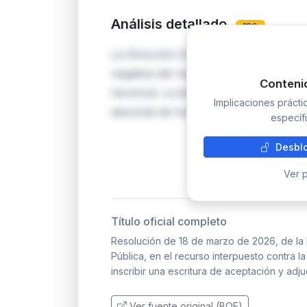
Análisis detallado
PRO
La Dirección General de Seguridad Jur
negativa del registrador de Telde a in
Conteni
herencia. La testadora desheredó expr
Implicaciones práct
absoluta de trato, causa amparada en
específi
Desblo
Ver p
Título oficial completo
Resolución de 18 de marzo de 2026, de la 
Pública, en el recurso interpuesto contra l
inscribir una escritura de aceptación y adj
Ver fuente original (BOE)