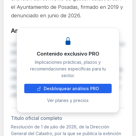
el Ayuntamiento de Posadas, firmado en 2019 y
denunciado en junio de 2026.
Análisis detallado
PRO
La Dirección General del Catastro formaliza en el
BOE la extinción del convenio de colaboración
Contenido exclusivo PRO
en materia de gestión catastral suscrito con el
Implicaciones prácticas, plazos y
recomendaciones específicas para tu
Ayuntamiento de Posadas el 12 de noviembre de
sector.
2019. La denuncia del convenio se produjo el 11
de junio de 2026, lo que obliga a su publicación
Desbloquear análisis PRO
oficial. Esto implica que el ayun…
Ver planes y precios
Título oficial completo
Resolución de 1 de julio de 2026, de la Dirección
General del Catastro, por la que se publica la extinción