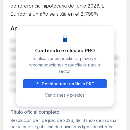
de referencia hipotecaria de junio 2026. El
Euríbor a un año se sitúa en el 2,798%.
Análisis detallado
PRO
El Banco de España publica mensualmente los
tipos de interés oficiales de referencia para el
Contenido exclusivo PRO
mercado hipotecario correspondientes a junio de
Implicaciones prácticas, plazos y
recomendaciones específicas para tu
2026. El Euríbor a un año, el índice más utilizado
sector.
en hipotecas variables en España, se sitúa en el
2,798%. El IRS a cinco años se establece en el
Desbloquear análisis PRO
2,823%, mientras que el €STR a u…
Ver planes y precios
Título oficial completo
Resolución de 1 de julio de 2026, del Banco de España,
por la que se publican determinados tipos de interés