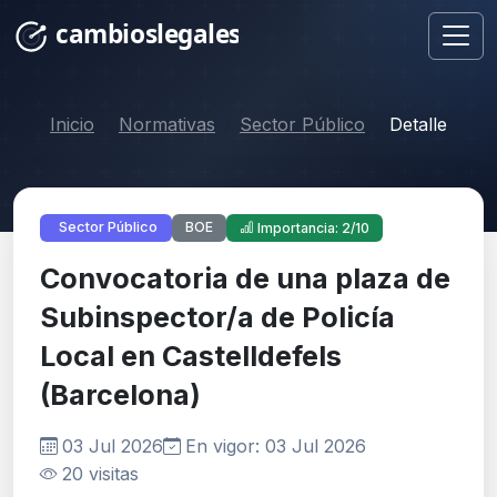
Inicio
Normativas
Sector Público
Detalle
BOE
Sector Público
Importancia: 2/10
Convocatoria de una plaza de
Subinspector/a de Policía
Local en Castelldefels
(Barcelona)
03 Jul 2026
En vigor: 03 Jul 2026
20 visitas