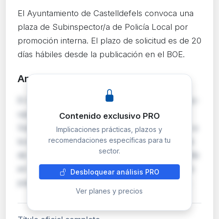
El Ayuntamiento de Castelldefels convoca una
plaza de Subinspector/a de Policía Local por
promoción interna. El plazo de solicitud es de 20
días hábiles desde la publicación en el BOE.
Análisis detallado
PRO
El Ayuntamiento de Castelldefels abre concurso-
oposición para cubrir una plaza de
Contenido exclusivo PRO
Subinspector/a de Policía Local, perteneciente a
Implicaciones prácticas, plazos y
recomendaciones específicas para tu
la escala de Administración Especial, subescala
sector.
de Servicios Especiales. El proceso se desarrolla
en turno de promoción interna, por lo que solo
Desbloquear análisis PRO
pueden participar funcionarios ya integrados…
Ver planes y precios