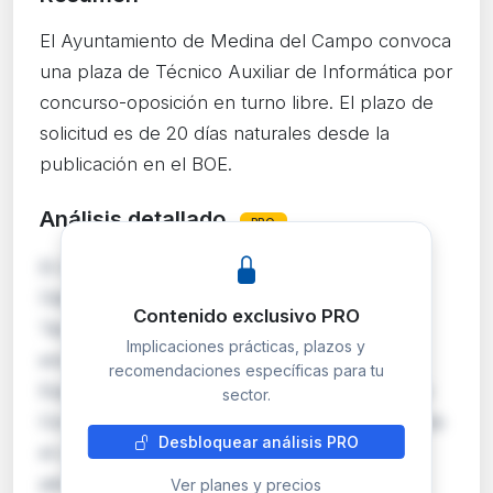
El Ayuntamiento de Medina del Campo convoca
una plaza de Técnico Auxiliar de Informática por
concurso-oposición en turno libre. El plazo de
solicitud es de 20 días naturales desde la
publicación en el BOE.
Análisis detallado
PRO
El Ayuntamiento de Medina del Campo
(Valladolid) convoca una plaza de
Contenido exclusivo PRO
Técnico/Técnica Auxiliar de Informática
Implicaciones prácticas, plazos y
encuadrada en la escala de Administración
recomendaciones específicas para tu
Especial, subescala Servicios Especiales, clase
sector.
Cometidos Especiales. El sistema de selección es
Desbloquear análisis PRO
el concurso-oposición en turno libre, lo que
permite participar a cualq…
Ver planes y precios