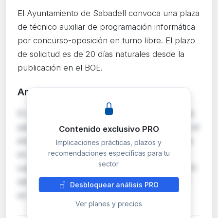
El Ayuntamiento de Sabadell convoca una plaza
de técnico auxiliar de programación informática
por concurso-oposición en turno libre. El plazo
de solicitud es de 20 días naturales desde la
publicación en el BOE.
Análisis detallado
PRO
El Ayuntamiento de Sabadell abre convocatoria
para cubrir una plaza de Técnico/a Auxiliar en el
Contenido exclusivo PRO
área de programación informática, encuadrada
Implicaciones prácticas, plazos y
recomendaciones específicas para tu
en la escala de Administración Especial,
sector.
subescala Servicios Especiales, clase Auxiliar. El
sistema de selección es el concurso-oposición
Desbloquear análisis PRO
en turno libre, lo que permite participar…
Ver planes y precios