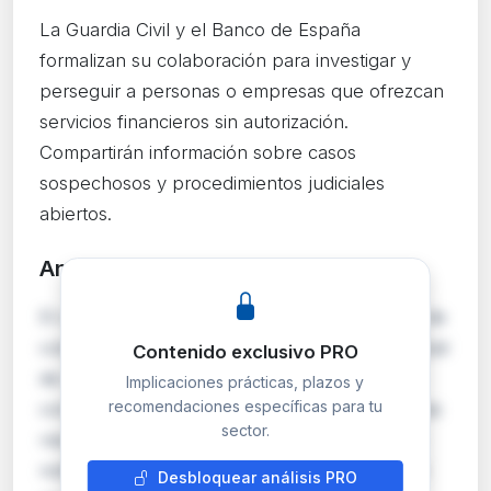
La Guardia Civil y el Banco de España
formalizan su colaboración para investigar y
perseguir a personas o empresas que ofrezcan
servicios financieros sin autorización.
Compartirán información sobre casos
sospechosos y procedimientos judiciales
abiertos.
Análisis detallado
PRO
El convenio establece un marco estructurado de
colaboración entre la Jefatura de Policía Judicial
Contenido exclusivo PRO
de la Guardia Civil y el Banco de España para
Implicaciones prácticas, plazos y
recomendaciones específicas para tu
combatir el intrusismo en actividades financieras
sector.
reservadas. La Guardia Civil se compromete a
notificar al Banco de España cualquier entidad
Desbloquear análisis PRO