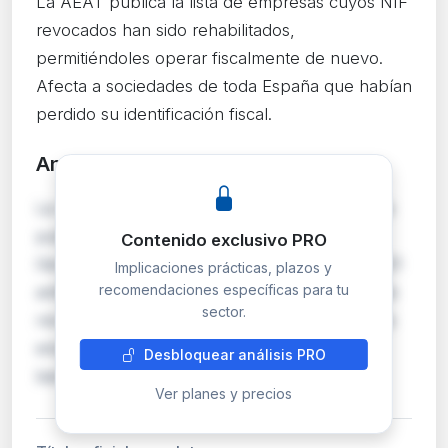
La AEAT publica la lista de empresas cuyos NIF
revocados han sido rehabilitados,
permitiéndoles operar fiscalmente de nuevo.
Afecta a sociedades de toda España que habían
perdido su identificación fiscal.
Análisis detallado
PRO
La Agencia Estatal de Administración Tributaria
publica, conforme al artículo 6.4 de la Ley
Contenido exclusivo PRO
General Tributaria modificada por la Ley 11/2021
Implicaciones prácticas, plazos y
recomendaciones específicas para tu
antifraude, la rehabilitación de NIF previamente
sector.
revocados. La revocación del NIF impide a una
empresa realizar operaciones económicas y
Desbloquear análisis PRO
bancarias con normalidad, por lo que su re…
Ver planes y precios