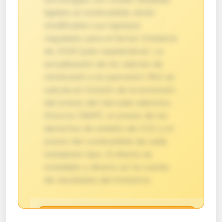
ligados al combustible verán
modificados sus ingresos
regulados para el tercer trimestre
de 2026 (julio–septiembre). La
actualización de los valores de
retribución a la operación (Ro) se
calcula en función de la evolución
del precio del mercado eléctrico
(futuros OMIP), el precio de los
derechos de emisión de CO2 y el
precio del combustible de cada
instalación tipo. El efecto es
inmediato y directo en la cuenta
de resultados del trimestre.