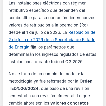
🔒
Las instalaciones eléctricas con régimen
Análisis de impacto reservado
retributivo específico que dependen del
para suscriptores
combustible para su operación tienen nuevos
El análisis detallado del impacto de esta
valores de retribución a la operación (Ro)
normativa está disponible con los planes
PRO y Business. Accede al contenido
desde el 1 de julio de 2026. La
Resolución de
completo y recibe alertas personalizadas.
2 de julio de 2026 de la Secretaría de Estado
Ver planes
de Energía
fija los parámetros que
Crear mi cuenta
determinarán los ingresos regulados de estas
instalaciones durante todo el Q3 2026.
Desde 9,99 €/mes · Cancela cuando quieras
No se trata de un cambio de modelo: la
metodología ya fue reformada por la
Orden
TED/526/2024
, que pasó de una revisión
semestral a una revisión trimestral. Lo que
cambia ahora son los
valores concretos