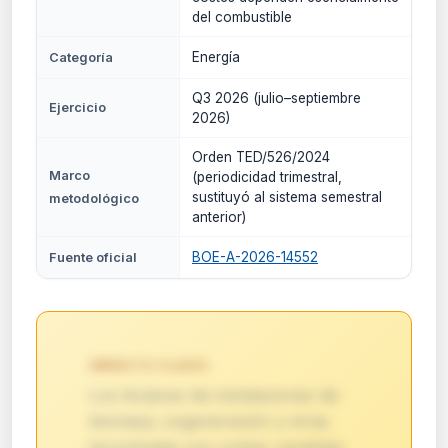
del combustible
Energía
Categoría
Q3 2026 (julio–septiembre
Ejercicio
2026)
Orden TED/526/2024
Marco
(periodicidad trimestral,
sustituyó al sistema semestral
metodológico
anterior)
BOE-A-2026-14552
Fuente oficial
IMPACTO CLAVE:
Los titulares de instalaciones de
biomasa, cogeneración y otras
tecnologías con costes variables