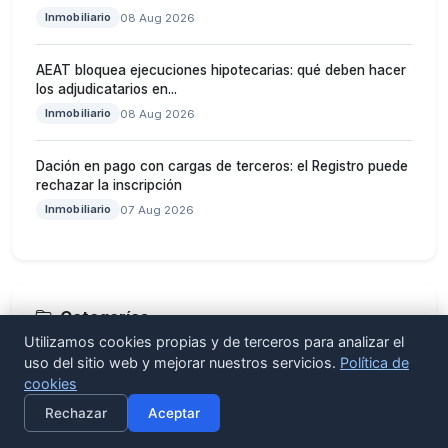
Inmobiliario
08 Aug 2026
AEAT bloquea ejecuciones hipotecarias: qué deben hacer
los adjudicatarios en...
Inmobiliario
08 Aug 2026
Dación en pago con cargas de terceros: el Registro puede
rechazar la inscripción
Inmobiliario
07 Aug 2026
Categorías
Utilizamos cookies propias y de terceros para analizar el
Novedades Fiscales
uso del sitio web y mejorar nuestros servicios.
Política de
93
cookies
×
Activar alertas
Legislación Laboral
124
Rechazar
Aceptar
Normativa Empresarial
157