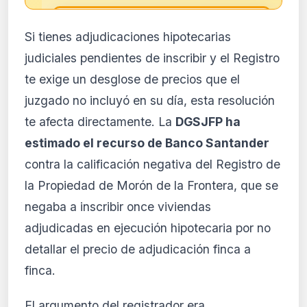
🔒
Si tienes adjudicaciones hipotecarias
Análisis de impacto reservado
judiciales pendientes de inscribir y el Registro
para suscriptores
te exige un desglose de precios que el
El análisis detallado del impacto de esta
juzgado no incluyó en su día, esta resolución
normativa está disponible con los planes
PRO y Business. Accede al contenido
te afecta directamente. La
DGSJFP ha
completo y recibe alertas personalizadas.
estimado el recurso de Banco Santander
Ver planes
contra la calificación negativa del Registro de
Crear mi cuenta
la Propiedad de Morón de la Frontera, que se
negaba a inscribir once viviendas
Desde 9,99 €/mes · Cancela cuando quieras
adjudicadas en ejecución hipotecaria por no
detallar el precio de adjudicación finca a
finca.
El argumento del registrador era