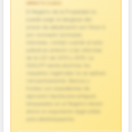
IMPACTO CLAVE:
El Registro de la Propiedad no
puede exigir el desglose del
precio de adjudicación por finca ni
por concepto (principal,
intereses, costas) cuando el auto
judicial es anterior a las reformas
de la LEC de 2013 y 2015. La
DGSJFP sienta doctrina: los
requisitos registrales no se aplican
retroactivamente. Bancos y
fondos con expedientes de
ejecución hipotecaria antiguos
bloqueados en el Registro tienen
ahora un argumento legal sólido
para desbloquearlos.