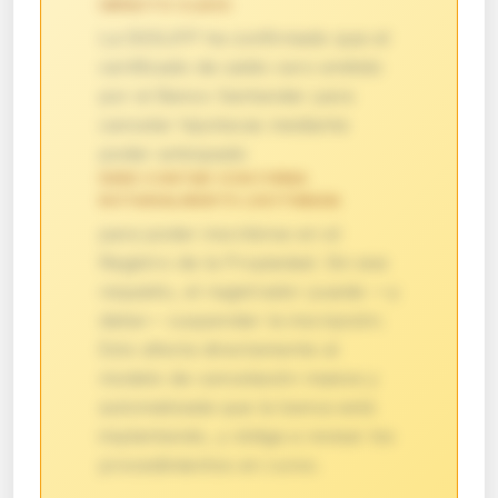
IMPACTO CLAVE:
La DGSJFP ha confirmado que el
certificado de saldo cero emitido
por el Banco Santander para
cancelar hipotecas mediante
poder anticipado
DEBE CONTAR CON FIRMA
NOTARIALMENTE LEGITIMADA
para poder inscribirse en el
Registro de la Propiedad. Sin ese
requisito, el registrador puede —y
debe— suspender la inscripción.
Esto afecta directamente al
modelo de cancelación masiva y
automatizada que la banca está
implantando, y obliga a revisar los
procedimientos en curso.