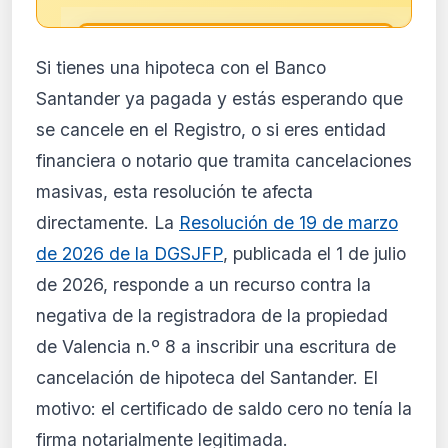
🔒
Si tienes una hipoteca con el Banco
Análisis de impacto reservado
Santander ya pagada y estás esperando que
para suscriptores
se cancele en el Registro, o si eres entidad
El análisis detallado del impacto de esta
financiera o notario que tramita cancelaciones
normativa está disponible con los planes
PRO y Business. Accede al contenido
masivas, esta resolución te afecta
completo y recibe alertas personalizadas.
directamente. La
Resolución de 19 de marzo
Ver planes
de 2026 de la DGSJFP
, publicada el 1 de julio
Crear mi cuenta
de 2026, responde a un recurso contra la
negativa de la registradora de la propiedad
Desde 9,99 €/mes · Cancela cuando quieras
de Valencia n.º 8 a inscribir una escritura de
cancelación de hipoteca del Santander. El
motivo: el certificado de saldo cero no tenía la
firma notarialmente legitimada.