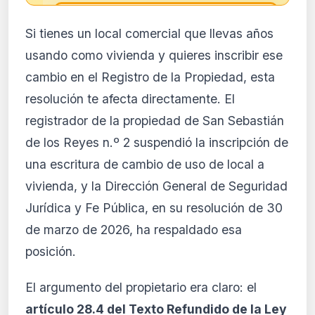
🔒
Si tienes un local comercial que llevas años
Análisis de impacto reservado
usando como vivienda y quieres inscribir ese
para suscriptores
cambio en el Registro de la Propiedad, esta
El análisis detallado del impacto de esta
resolución te afecta directamente. El
normativa está disponible con los planes
PRO y Business. Accede al contenido
registrador de la propiedad de San Sebastián
completo y recibe alertas personalizadas.
de los Reyes n.º 2 suspendió la inscripción de
Ver planes
una escritura de cambio de uso de local a
Crear mi cuenta
vivienda, y la Dirección General de Seguridad
Jurídica y Fe Pública, en su resolución de 30
Desde 9,99 €/mes · Cancela cuando quieras
de marzo de 2026, ha respaldado esa
posición.
El argumento del propietario era claro: el
artículo 28.4 del Texto Refundido de la Ley