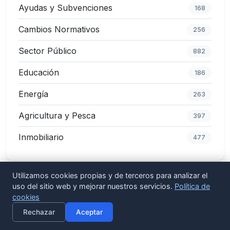
Ayudas y Subvenciones
168
Cambios Normativos
256
Sector Público
882
Educación
186
Energía
263
Agricultura y Pesca
397
Inmobiliario
477
Utilizamos cookies propias y de terceros para analizar el
uso del sitio web y mejorar nuestros servicios.
Política de
Etiquetas populares
cookies
×
Activar alertas
Normativa Europea
Sector Público
Rechazar
Aceptar
Cumplimiento Normativo
Registro de la Propiedad