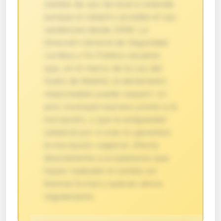
cambio de uso de local a vivienda
aunque el catastro acredite el uso
residencial desde 2009. La
Dirección General de Seguridad
Jurídica y Fe Pública resuelve
que, en el marco de la Ley del
Suelo de Madrid, la declaración
responsable puede requerir un
acto municipal expreso previo a la
inscripción, y que la antigüedad
catastral por sí sola no garantiza
la inscripción registral. Afecta
directamente a propietarios que
hayan realizado el cambio sin
licencia formal y quieran ahora
regularizarlo.