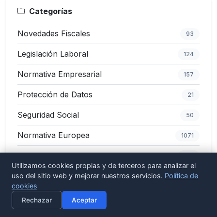
Categorías
Novedades Fiscales
93
Legislación Laboral
124
Normativa Empresarial
157
Protección de Datos
21
Seguridad Social
50
Normativa Europea
1071
Ayudas y Subvenciones
168
Utilizamos cookies propias y de terceros para analizar el
Cambios Normativos
uso del sitio web y mejorar nuestros servicios.
Política de
256
cookies
×
Activar alertas
Sector Público
882
Rechazar
Aceptar
Educación
186