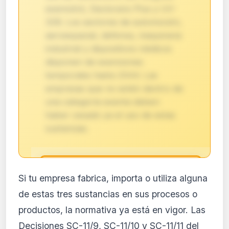
exención), Declorano Plus y UV-
328. Los sectores de automoción,
aeroespacial, defensa, maquinaria
industrial y dispositivos médicos
disponen de exenciones
temporales hasta 2044. Las
empresas que no estén dentro de
una categoría exenta deben
haber cesado ya el uso de estas
sustancias.
🔒
Si tu empresa fabrica, importa o utiliza alguna
Análisis de impacto reservado
de estas tres sustancias en sus procesos o
para suscriptores
productos, la normativa ya está en vigor. Las
El análisis detallado del impacto de esta
Decisiones SC-11/9, SC-11/10 y SC-11/11 del
normativa está disponible con los planes