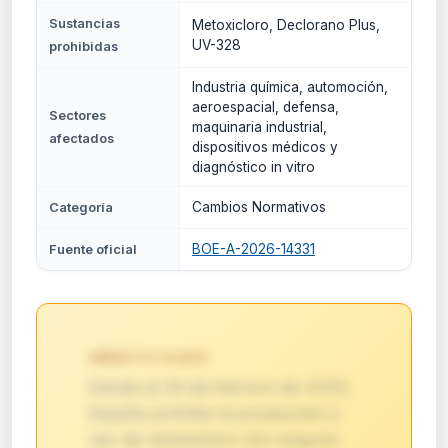
Sustancias
Metoxicloro, Declorano Plus,
UV-328
prohibidas
Industria química, automoción,
aeroespacial, defensa,
Sectores
maquinaria industrial,
afectados
dispositivos médicos y
diagnóstico in vitro
Cambios Normativos
Categoría
BOE-A-2026-14331
Fuente oficial
IMPACTO CLAVE:
Desde el 26 de febrero de 2025,
España prohíbe la producción y
uso de metoxicloro (sin ninguna