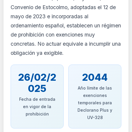
PRO y Business. Accede al contenido
Convenio de Estocolmo, adoptadas el 12 de
completo y recibe alertas personalizadas.
mayo de 2023 e incorporadas al
Ver planes
ordenamiento español, establecen un régimen
Crear mi cuenta
de prohibición con exenciones muy
concretas. No actuar equivale a incumplir una
Desde 9,99 €/mes · Cancela cuando quieras
obligación ya exigible.
26/02/2
2044
025
Año límite de las
exenciones
Fecha de entrada
temporales para
en vigor de la
Declorano Plus y
prohibición
UV-328