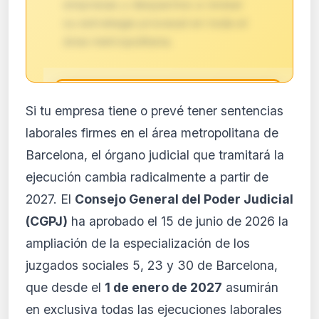
empresas y despachos a revisar
su estrategia procesal en toda el
área metropolitana.
🔒
Si tu empresa tiene o prevé tener sentencias
Análisis de impacto reservado
laborales firmes en el área metropolitana de
para suscriptores
Barcelona, el órgano judicial que tramitará la
El análisis detallado del impacto de esta
ejecución cambia radicalmente a partir de
normativa está disponible con los planes
PRO y Business. Accede al contenido
2027. El
Consejo General del Poder Judicial
completo y recibe alertas personalizadas.
(CGPJ)
ha aprobado el 15 de junio de 2026 la
Ver planes
ampliación de la especialización de los
Crear mi cuenta
juzgados sociales 5, 23 y 30 de Barcelona,
que desde el
1 de enero de 2027
asumirán
Desde 9,99 €/mes · Cancela cuando quieras
en exclusiva todas las ejecuciones laborales