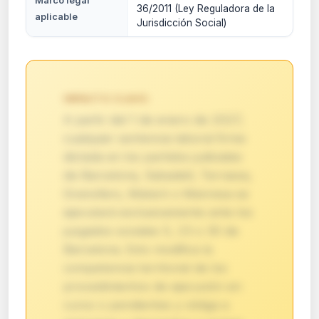
Marco legal
36/2011 (Ley Reguladora de la
aplicable
Jurisdicción Social)
IMPACTO CLAVE:
A partir del 1 de enero de 2027,
cualquier sentencia laboral firme
dictada en los partidos judiciales
de Barcelona, Sabadell, Terrassa,
Granollers, Mataró o Manresa se
ejecutará exclusivamente ante los
juzgados sociales 5, 23 o 30 de
Barcelona. Esto modifica la
competencia territorial de los
procedimientos de ejecución en
curso o pendientes y obliga a