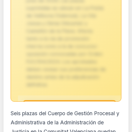
junio de 2026. Las plazas
suprimidas se ubican en La Pobla
de Vallbona (Valencia), La Vila
Joiosa y Dénia (Alicante) y
Castellón de la Plana. Afecta
tanto a la vía de promoción
interna como a la de concurso-
oposición convocadas por Orden
PJC/104/2024. Los aprobados
deben revisar sus preferencias de
destino antes de la adjudicación
definitiva.
🔒
Seis plazas del Cuerpo de Gestión Procesal y
Análisis de impacto reservado
Administrativa de la Administración de
para suscriptores
Justicia en la Comunitat Valenciana quedan