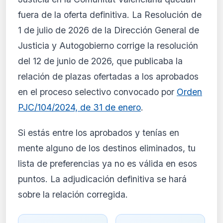
El análisis detallado del impacto de esta
fuera de la oferta definitiva. La Resolución de
normativa está disponible con los planes
PRO y Business. Accede al contenido
1 de julio de 2026 de la Dirección General de
completo y recibe alertas personalizadas.
Justicia y Autogobierno corrige la resolución
Ver planes
del 12 de junio de 2026, que publicaba la
Crear mi cuenta
relación de plazas ofertadas a los aprobados
en el proceso selectivo convocado por
Orden
Desde 9,99 €/mes · Cancela cuando quieras
PJC/104/2024, de 31 de enero
.
Si estás entre los aprobados y tenías en
mente alguno de los destinos eliminados, tu
lista de preferencias ya no es válida en esos
puntos. La adjudicación definitiva se hará
sobre la relación corregida.