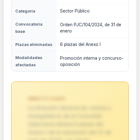
Sector Público
Categoría
Convocatoria
Orden PJC/104/2024, de 31 de
enero
base
6 plazas del Anexo I
Plazas eliminadas
Modalidades
Promoción interna y concurso-
oposición
afectadas
IMPACTO CLAVE:
La Dirección General de Justicia y
Autogobierno de la Comunitat
Valenciana elimina 6 plazas del
Anexo I de la resolución del 12 de