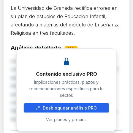
La Universidad de Granada rectifica errores en
su plan de estudios de Educación Infantil,
afectando a materias del módulo de Enseñanza
Religiosa en tres facultades.
Análisis detallado
PRO
La Universidad de Granada publica una
corrección de errores en la resolución de 2020
Contenido exclusivo PRO
que modificó el plan de estudios del Grado en
Implicaciones prácticas, plazos y
Educación Infantil. La rectificación afecta al
recomendaciones específicas para tu
punto 3 sobre la estructura del plan,
sector.
concretamente a las materias 'Pedagogía y
Desbloquear análisis PRO
Didáctica de la Religión en la Escuela' e 'Iglesia,
los Sacram…
Ver planes y precios