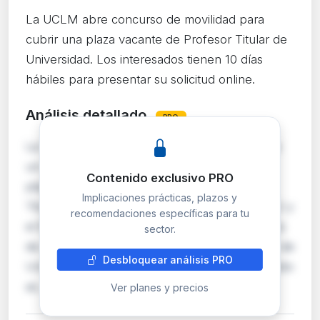
La UCLM abre concurso de movilidad para
cubrir una plaza vacante de Profesor Titular de
Universidad. Los interesados tienen 10 días
hábiles para presentar su solicitud online.
Análisis detallado
PRO
La Universidad de Castilla-La Mancha convoca
un concurso de movilidad para proveer una
Contenido exclusivo PRO
plaza vacante del cuerpo de Profesores
Implicaciones prácticas, plazos y
Titulares de Universidad, al amparo de la LOSU y
recomendaciones específicas para tu
el RD 678/2023. Pueden participar funcionarios
sector.
de carrera del Cuerpo de Profesores Titulares de
Desbloquear análisis PRO
Universidad con al menos dos años en su puesto
ac…
Ver planes y precios