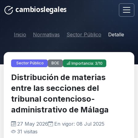
Inicio
Normativas
Sector Público
Detalle
BOE
Sector Público
Importancia: 3/10
Distribución de materias
entre las secciones del
tribunal contencioso-
administrativo de Málaga
27 May 2026
En vigor: 08 Jul 2025
31 visitas