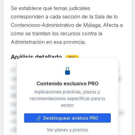
Se establece qué temas judiciales
corresponden a cada sección de la Sala de lo
Contencioso-Administrativo de Málaga. Afecta a
cómo se tramitan los recursos contra la
Administración en esa provincia.
Análisis detallado
PRO
El TSJ de Andalucía aprueba la distribución de
materias entre las tres secciones funcionales de
Contenido exclusivo PRO
la Sala de lo Contencioso-Administrativo de
Implicaciones prácticas, plazos y
Málaga. La Sección Primera asume impuestos
recomendaciones específicas para tu
autonómicos y locales, personal público y
sector.
derechos fundamentales. La Sección Segunda se
Desbloquear análisis PRO
ocupa de tributos estatales, contratación
pública…
Ver planes y precios