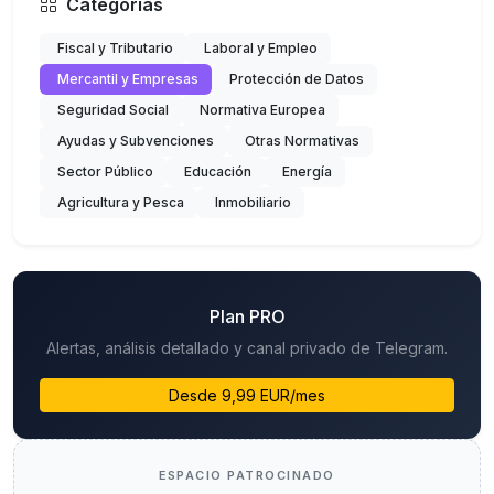
Categorías
Fiscal y Tributario
Laboral y Empleo
Mercantil y Empresas
Protección de Datos
Seguridad Social
Normativa Europea
Ayudas y Subvenciones
Otras Normativas
Sector Público
Educación
Energía
Agricultura y Pesca
Inmobiliario
Plan PRO
Alertas, análisis detallado y canal privado de Telegram.
Desde 9,99 EUR/mes
ESPACIO PATROCINADO