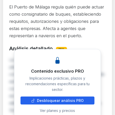
El Puerto de Málaga regula quién puede actuar
como consignatario de buques, estableciendo
requisitos, autorizaciones y obligaciones para
estas empresas. Afecta a agentes que
representan a navieros en el puerto.
Análisis detallado
PRO
La Autoridad Portuaria de Málaga aprueba el
pliego que regula el servicio comercial de
Contenido exclusivo PRO
consignación de buques y mercancías, exigiendo
Implicaciones prácticas, plazos y
autorización previa para operar. Los
recomendaciones específicas para tu
consignatarios deben cumplir requisitos de
sector.
acceso, garantías económicas y seguros,
Desbloquear análisis PRO
además de inscribirse en un registro específico.
Son responsables …
Ver planes y precios