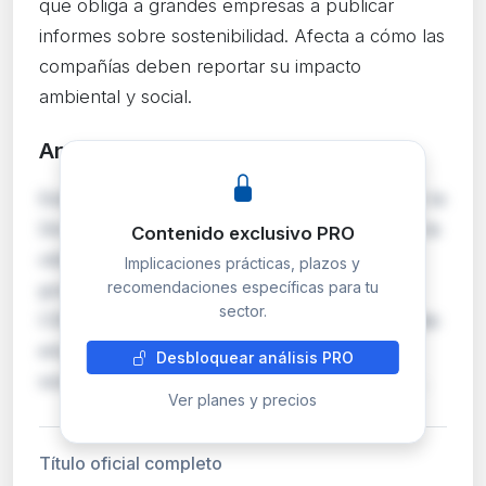
que obliga a grandes empresas a publicar
informes sobre sostenibilidad. Afecta a cómo las
compañías deben reportar su impacto
ambiental y social.
Análisis detallado
PRO
Esta rectificación corrige errores materiales en la
Directiva 2022/2464/UE (CSRD), que reforma la
Contenido exclusivo PRO
obligación de reporting no financiero para
Implicaciones prácticas, plazos y
recomendaciones específicas para tu
grandes empresas y cotizadas en la UE. La
sector.
CSRD amplía significativamente el alcance de las
empresas obligadas a publicar informes de
Desbloquear análisis PRO
sostenibilidad, incluyendo criterios ESG (medi…
Ver planes y precios
Título oficial completo