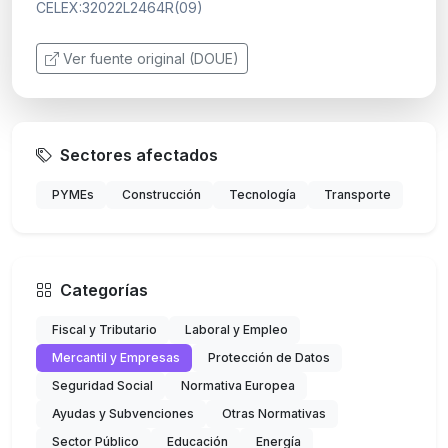
CELEX:32022L2464R(09)
Ver fuente original (DOUE)
Sectores afectados
PYMEs
Construcción
Tecnología
Transporte
Categorías
Fiscal y Tributario
Laboral y Empleo
Mercantil y Empresas
Protección de Datos
Seguridad Social
Normativa Europea
Ayudas y Subvenciones
Otras Normativas
Sector Público
Educación
Energía