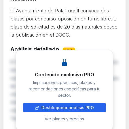
El Ayuntamiento de Palafrugell convoca dos
plazas por concurso-oposición en turno libre. El
plazo de solicitud es de 20 días naturales desde
la publicación en el DOGC.
Análisis detallado
PRO
El Ayuntamiento de Palafrugell (Girona) convoca
dos plazas de empleo público por concurso-
Contenido exclusivo PRO
oposición en turno libre. La primera es una plaza
Implicaciones prácticas, plazos y
de Arquitecto/a Técnico/a Jefe del área de
recomendaciones específicas para tu
vivienda, encuadrada en la escala de
sector.
Administración Especial, subescala Técnica,
Desbloquear análisis PRO
clase Media. La segunda es una plaza de
Técnico/a especi…
Ver planes y precios