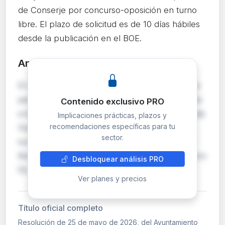
de Conserje por concurso-oposición en turno
libre. El plazo de solicitud es de 10 días hábiles
desde la publicación en el BOE.
Análisis detallado
PRO
El Ayuntamiento de Orihuela abre convocatoria
para cubrir 5 plazas de Conserje pertenecientes
Contenido exclusivo PRO
a la escala de Administración General, subescala
Implicaciones prácticas, plazos y
recomendaciones específicas para tu
Subalterna, mediante concurso-oposición en
sector.
turno libre. Las bases fueron publicadas en el
Boletín Oficial de la Provincia de Alicante número
Desbloquear análisis PRO
53, de 18 de marzo de 2026. El plazo…
Ver planes y precios
Título oficial completo
Resolución de 25 de mayo de 2026, del Ayuntamiento