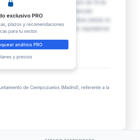
drid) convoca mediante resolución de 19 de
 de Administración Especial, subescala
do exclusivo PRO
cario/a y otra de Archivero/a. Ambas plazas se
icas, plazos y recomendaciones
osición en turno libre. Las bases reguladoras
cas para tu sector.
quear análisis PRO
lanes y precios
untamiento de Ciempozuelos (Madrid), referente a la