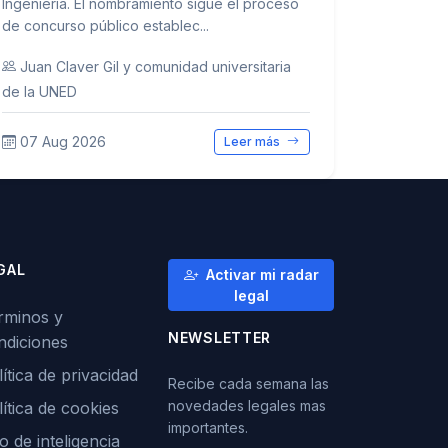
Ingeniería. El nombramiento sigue el proceso
de concurso público establec...
Juan Claver Gil y comunidad universitaria
de la UNED
07 Aug 2026
Leer más
GAL
Activar mi radar
legal
rminos y
NEWSLETTER
ndiciones
ítica de privacidad
Recibe cada semana las
novedades legales mas
lítica de cookies
importantes.
o de inteligencia