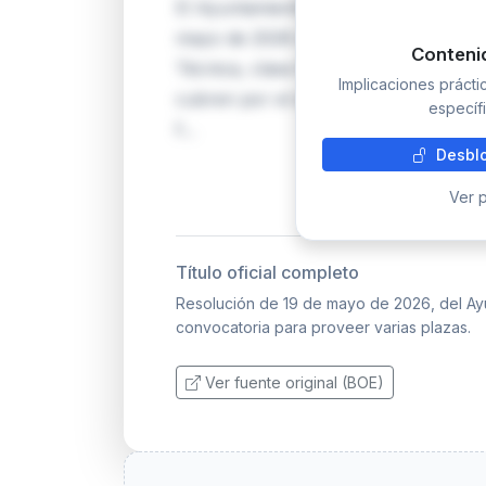
El Ayuntamiento de Ciempozuelos (Ma
mayo de 2026 dos plazas de la escala
Conteni
Técnica, clase Media: una de Bibliote
Implicaciones práct
cubren por el sistema de concurso-op
específi
f…
Desblo
Ver p
Título oficial completo
Resolución de 19 de mayo de 2026, del Ay
convocatoria para proveer varias plazas.
Ver fuente original (BOE)