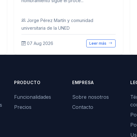
nombramiento sigue el proce...
Jorge Pérez Martín y comunidad
universitaria de la UNED
07 Aug 2026
Leer más
PRODUCTO
EMPRESA
LE
Funcionalidades
Sobre nosotros
Té
co
s
Precios
Contacto
Pol
Po
Us