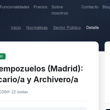
Funcionalidades
Precios
Sobre
Contacto
Blo
nosotros
Inicio
Normativas
Sector Público
Detalle
10
iempozuelos (Madrid):
cario/a y Archivero/a
2026
22 visitas