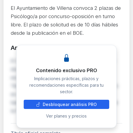
El Ayuntamiento de Villena convoca 2 plazas de
Psicólogo/a por concurso-oposición en turno
libre. El plazo de solicitud es de 10 días hábiles
desde la publicación en el BOE.
Análisis detallado
PRO
El Ayuntamiento de Villena (Alicante) convoca
dos plazas de Psicólogo/a pertenecientes a la
Contenido exclusivo PRO
escala de Administración Especial, subescala
Implicaciones prácticas, plazos y
recomendaciones específicas para tu
Técnica, clase Superior. El sistema de selección
sector.
es el concurso-oposición en turno libre. Las
bases fueron publicadas en el Boletín Oficial de
Desbloquear análisis PRO
la Provincia de Alicante número 75, de 2…
Ver planes y precios