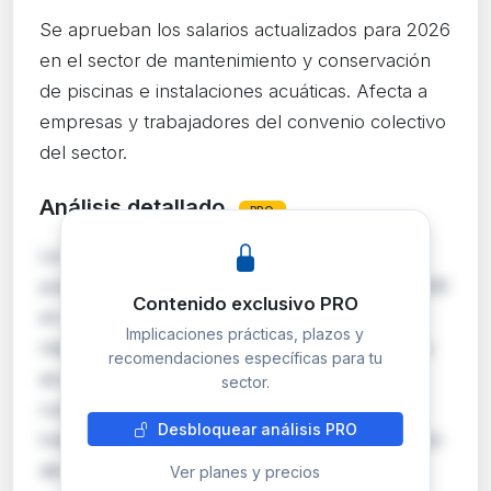
Se aprueban los salarios actualizados para 2026
en el sector de mantenimiento y conservación
de piscinas e instalaciones acuáticas. Afecta a
empresas y trabajadores del convenio colectivo
del sector.
Análisis detallado
PRO
La Dirección General de Trabajo registra y
publica las tablas salariales acordadas para 2026
Contenido exclusivo PRO
en el convenio colectivo del sector de
Implicaciones prácticas, plazos y
mantenimiento y conservación de instalaciones
recomendaciones específicas para tu
acuáticas. Estas tablas son de obligado
sector.
cumplimiento para todas las empresas y
Desbloquear análisis PRO
trabajadores incluidos en el ámbito de aplicación
del convenio.…
Ver planes y precios