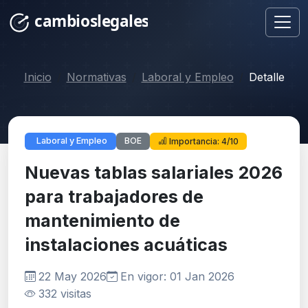
Inicio
Normativas
Laboral y Empleo
Detalle
BOE
Laboral y Empleo
Importancia: 4/10
Nuevas tablas salariales 2026
para trabajadores de
mantenimiento de
instalaciones acuáticas
22 May 2026
En vigor: 01 Jan 2026
332 visitas