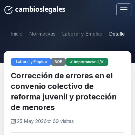
Inicio
Normativas
Laboral y Empleo
Detalle
BOE
Laboral y Empleo
Importancia: 3/10
Corrección de errores en el
convenio colectivo de
reforma juvenil y protección
de menores
25 May 2026
69 visitas