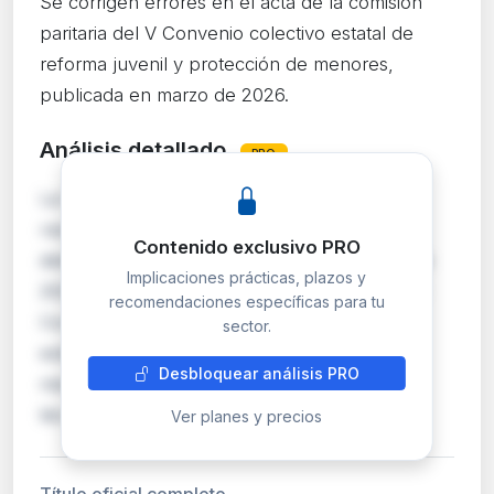
Se corrigen errores en el acta de la comisión
paritaria del V Convenio colectivo estatal de
reforma juvenil y protección de menores,
publicada en marzo de 2026.
Análisis detallado
PRO
La Dirección General de Trabajo publica una
resolución para corregir errores materiales
Contenido exclusivo PRO
detectados en la resolución de 23 de marzo de
Implicaciones prácticas, plazos y
2026, que registraba y publicaba el Acta de la
recomendaciones específicas para tu
Comisión Paritaria del V Convenio colectivo
sector.
estatal de reforma juvenil y protección de
Desbloquear análisis PRO
menores. Estas correcciones tienen carácter
técnico …
Ver planes y precios
Título oficial completo