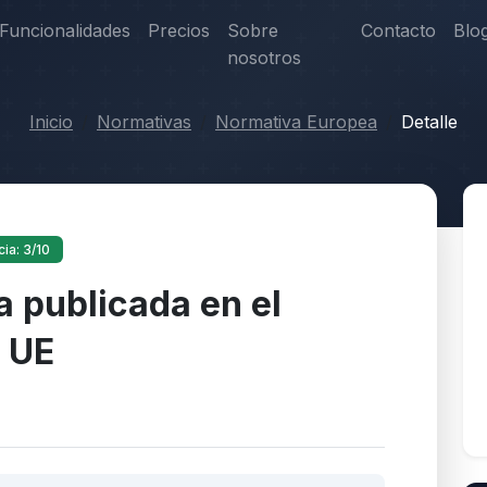
Funcionalidades
Precios
Sobre
Contacto
Blo
nosotros
Inicio
Normativas
Normativa Europea
Detalle
ia: 3/10
 publicada en el
a UE