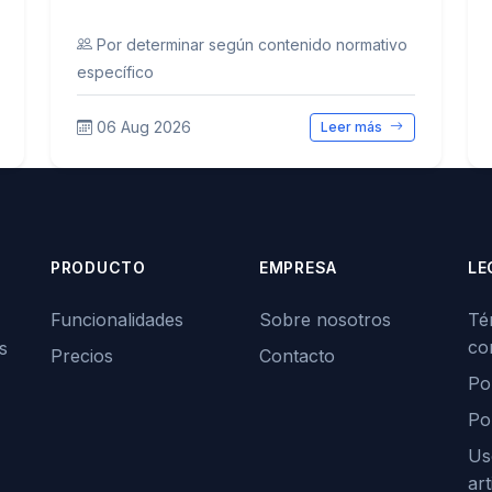
Por determinar según contenido normativo
específico
06 Aug 2026
Leer más
PRODUCTO
EMPRESA
LE
Funcionalidades
Sobre nosotros
Té
co
s
Precios
Contacto
Pol
Po
Us
art