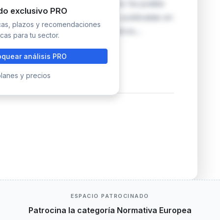
contenido normativo específico no ha podido
do exclusivo PRO
leto accesible. Las disposiciones publicadas en
icas, plazos y recomendaciones
vinculante para los Estados miembros…
cas para tu sector.
quear análisis PRO
lanes y precios
ESPACIO PATROCINADO
Patrocina la categoría Normativa Europea