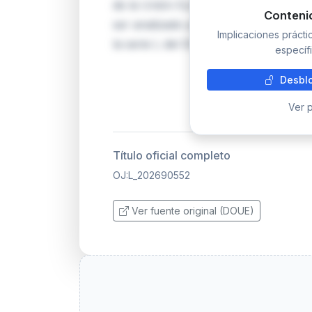
de la Unión Europea (serie L), cuyo 
Conteni
ser analizado por falta de texto comp
Implicaciones práct
la serie L del DOUE tienen carácter 
específi
Desblo
Ver p
Título oficial completo
OJ:L_202690552
Ver fuente original (DOUE)