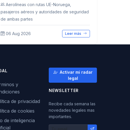
Aerolíneas con rutas UE-Noruega,
pasajeros aéreos y autoridades de seguridad
de ambas partes
06 Aug 2026
Leer más
GAL
Activar mi radar
legal
rminos y
NEWSLETTER
ndiciones
ítica de privacidad
Recibe cada semana las
novedades legales mas
lítica de cookies
importantes.
o de inteligencia
ificial