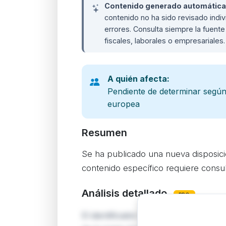
Contenido generado automáticame
contenido no ha sido revisado ind
errores. Consulta siempre la fuente 
fiscales, laborales o empresariales
A quién afecta:
Pendiente de determinar según
europea
Resumen
Se ha publicado una nueva disposició
contenido específico requiere consulta
Análisis detallado
PRO
El identificador OJ:L_202690552 corre