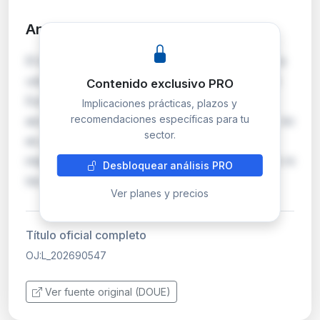
Análisis detallado
PRO
El identificador OJ:L_202690547 corresponde a
una publicación en el Diario Oficial de la Unión
Contenido exclusivo PRO
Europea (serie L, de carácter legislativo). Sin
Implicaciones prácticas, plazos y
recomendaciones específicas para tu
acceso al contenido completo del documento, no
sector.
es posible determinar con precisión las
implicaciones prácticas, el ámbito de aplicación ni
Desbloquear análisis PRO
los sujetos obligados. Se recomienda c…
Ver planes y precios
Título oficial completo
OJ:L_202690547
Ver fuente original (DOUE)