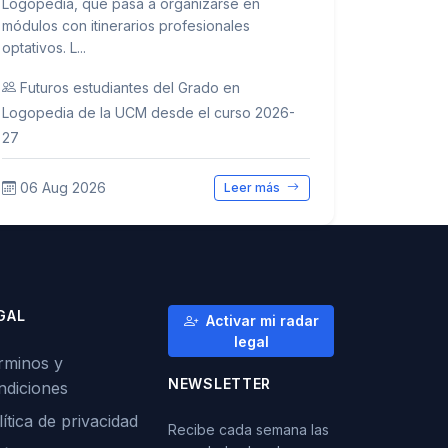
Logopedia, que pasa a organizarse en
módulos con itinerarios profesionales
optativos. L...
Futuros estudiantes del Grado en
Logopedia de la UCM desde el curso 2026-
27
06 Aug 2026
Leer más
GAL
Activar mi radar
legal
rminos y
NEWSLETTER
ndiciones
ítica de privacidad
Recibe cada semana las