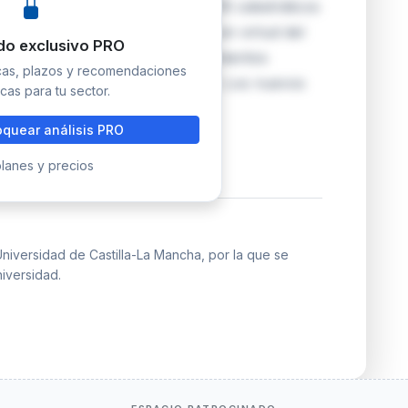
 formaliza el nombramiento de 16 catedráticos
ermería, Química o Psicología, en virtud del
do exclusivo PRO
istema Universitario. Los nombramientos
icas, plazos y recomendaciones
convocados en febrero de 2026. Los nuevos
cas para tu sector.
quear análisis PRO
lanes y precios
niversidad de Castilla-La Mancha, por la que se
iversidad.