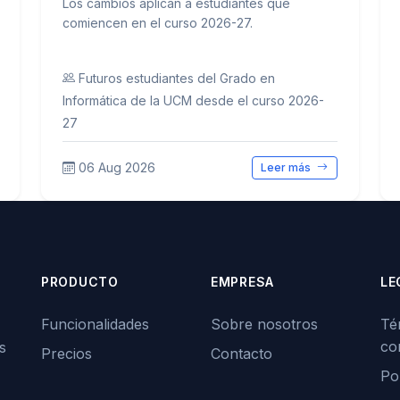
Los cambios aplican a estudiantes que
comiencen en el curso 2026-27.
Futuros estudiantes del Grado en
Informática de la UCM desde el curso 2026-
27
06 Aug 2026
Leer más
PRODUCTO
EMPRESA
LE
Funcionalidades
Sobre nosotros
Té
co
s
Precios
Contacto
Pol