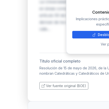
La Universidad de Castilla-La Mancha
en áreas como Derecho, Historia, Enf
Conteni
artículo 50 de la Ley Orgánica del S
Implicaciones práct
derivan de los concursos de acceso 
específi
cate…
Desblo
Ver p
Título oficial completo
Resolución de 15 de mayo de 2026, de la U
nombran Catedráticas y Catedráticos de Un
Ver fuente original (BOE)