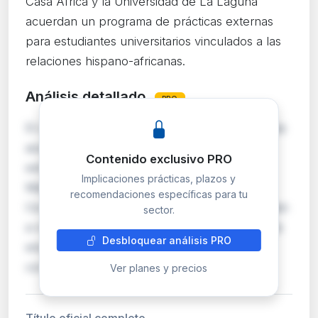
Casa África y la Universidad de La Laguna
acuerdan un programa de prácticas externas
para estudiantes universitarios vinculados a las
relaciones hispano-africanas.
Análisis detallado
PRO
El convenio formaliza la realización de prácticas
académicas externas, curriculares y
Contenido exclusivo PRO
extracurriculares, de estudiantes de Grado,
Implicaciones prácticas, plazos y
Máster y títulos propios de la ULL en el
recomendaciones específicas para tu
Consorcio Casa África. Las prácticas se orientan
sector.
a reforzar las relaciones hispano-africanas y la
Desbloquear análisis PRO
empleabilidad del alumnado. Cada estudiante
contará…
Ver planes y precios
Título oficial completo